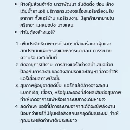
ห้างหุ้นส่วนจำกัด นาวาพัฒนา รับติดตั้ง ซ่อม ล้าง
เติมน้ำยาแอร์ บริการครบวงจรเรื่องแอร์เครื่องปรับ
อากาศ ทั้งแอร์บ้าน แอร์โรงงาน มีลูกค้ามากมายใน
ศรีราชา แหลมฉบัง บางแสน
ทำไมต้องล้างแอร์?
เพิ่มประสิทธิภาพการทำงาน: เมื่อแอร์สะสมฝุ่นและ
สกปรกบนแผ่นกรองและช่องระบายลม การระบาย
ความร้อนจะไม่เต็มที่
ยืดอายุการใช้งาน: การล้างแอร์อย่างสม่ำเสมอช่วย
ป้องกันการสะสมของสิ่งสกปรกและปัญหาที่อาจทำให้
แอร์เสื่อมสภาพเร็วขึ้น
สุขภาพผู้อยู่อาศัยดีขึ้น: แอร์ที่ไม่ได้ล้างอาจสะสม
แบคทีเรีย, เชื้อรา, หรือฝุ่นละอองที่ส่งผลเสียต่อสุขภาพ
ทำให้เกิดอาการแพ้หรือโรคระบบทางเดินหายใจ
ลดค่าไฟ: แอร์ที่มีการระบายอากาศได้ดีจะใช้พลังงาน
น้อยกว่าแอร์ที่มีฝุ่นหรือสิ่งสกปรกอุดตันในระบบ ทำให้
คุณประหยัดค่าไฟได้ในระยะยาว