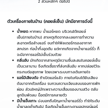
2 ส่วนหลักๆ ต่อไปนี้
ตัวเครื่องภายในบ้าน (คอยล์เย็น) มักมีอาการดังนี้
น้ำหยด
หากพบ น้ำแอร์หยด บริเวณใต้คอยล์
เย็น(ภายในบ้าน) สาเหตุเกิดจากละเลยการทำความ
สะอาดหรือล้างแอร์ จนทำให้ฟิลเตอร์กรองอากาศ
สกปรก ท่อน้ำทิ้งอุดตัน แต่หากเกิดจากน้ำยาแอร์รั่ว ก็
จะมีอาการแอร์ไม่เย็นร่วมด้วย
กลิ่นอับ
มักเกิดจากสาเหตุมีความชื้นสะสมในคอยล์เย็น
เป็นเวลานาน จึงเกิดเชื้อราที่ส่งกลิ่นอับ หากปล่อยไว้จะ
กระทบต่อสุขภาพ โดยเฉพาะระบบทางเดินหายใจ
แอร์มีเสียงดัง
ถ้าเปิดแอร์แล้ว ภายในห้องได้ยินเสียง
ดังมาจากตัวเครื่อง รบกวนความเงียบสงบของการพัก
ผ่อน ส่วนใหญ่มักเพราะความเสื่อมของบานสวิง ตลับ
ลูกปืนพัดลม น็อตมีการคลายตัว
มีน้ำแข็งเกาะ
บ่งบอกถึงปัญหาน้ำยาแอร์รั่ว ทำให้ระดับ
น้ำยาลดต่ำเกินไป จึงเกิดน้ำแข็งเกาะตามอุปกรณ์แอร์