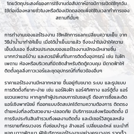
โดยวัตถุประสงค์ของการใช้งานต่อสัปดาห์อาจมีการเปิดใช้ทุกวัน
ใช้ต่อเนื่องหลายชั่วโมงหรือต้องเปิดตลอดเพื่อใช้ในเวลาทำการของ
สถานที่นั้นๆ
การทำงานของแอร์โรงงาน ใช้หลักการแลกเปลี่ยนความเย็น จาก
วิธีนำน้ำมาทำให้เย็น เมื่อได้น้ำเย็นมาแล้ว จึงจะนำไปเป่าให้ความ
เย็นนั่นเอง ซึ่งส่วนประกอบของแอร์โรงงานมักจะมีหลายชิ้น
มากกว่าแอร์บ้าน และควรมีพื้นที่ในการติดตั้งอุปกรณ์ เช่น ในฝ้า
เพดาน ห้องหรือบริเวณที่มิดชิดสำหรับติดตู้ควบคุม มีดาดฟ้าให้
ติดตั้งคูลลิ่งทาวเวอร์และชุดอุปกรณ์ที่เกี่ยวข้องอื่นๆ
ราคาแอร์โรงงานมีหลากหลาย ขึ้นอยู่กับขนาด ระบบ และรูปแบบ
การติดตั้งที่ยาก-ง่าย เช่น แอร์ฝังฝ้า แอร์4ทิศทาง แอร์ตู้ตั้ง แอร์
แขวนเพดาน หากลูกค้าผู้ประกอบการในชลบุรี ต้องการซื้อและติด
แอร์เชิงพาณิชย์ ที่ออกแบบจัดสเปคได้ตามความต้องการ ติดตรง
ตำแหน่งที่ลงตัวสวยงาม-ปลอดภัย มีบริการขนส่งพร้อมติดตั้ง มี
การรับประกันสินค้ารวมถึงผลงานติดตั้ง และมีเซอร์วิสดูแลหลัง
การขายที่ครบวงจร ทั้งซ่อมบำรุง ล้างแอร์ เปลี่ยนอะไหล่ แนะนำที่
หจก.นาวาพัฒนา ผู้ให้บริการแอร์โรงงานอย่างครบวงจร รวดเร็ว